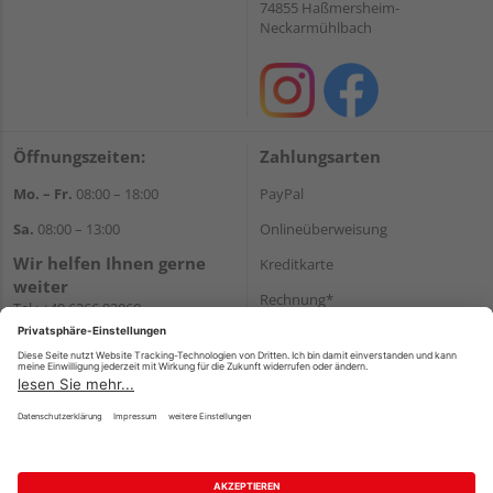
74855 Haßmersheim-
Neckarmühlbach
Öffnungszeiten:
Zahlungsarten
Mo. – Fr.
08:00 – 18:00
PayPal
Sa.
08:00 – 13:00
Onlineüberweisung
Wir helfen Ihnen gerne
Kreditkarte
weiter
Rechnung*
Tel.:
+49 6266 92060
E-Mail:
shop@holzcenter-shop.de
*Bonität vorausgesetzt
Versand
Versandkosten
Impressum
AGB
Widerruf
Datenschutz