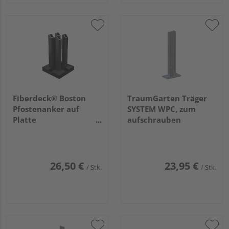
Fiberdeck® Boston
TraumGarten Träger
Pfostenanker auf
SYSTEM WPC, zum
Platte
aufschrauben
120x120x200mm für
75x75mm Pfosten,
verstärkt RAL9005
26,50 €
23,95 €
/ Stk.
/ Stk.