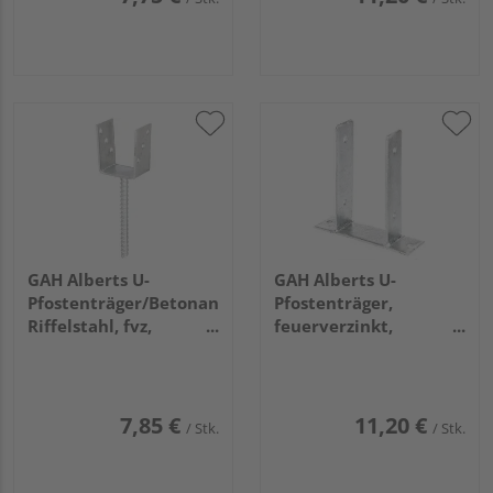
GAH Alberts U-
GAH Alberts U-
Pfostenträger/Betonanker
Pfostenträger,
Riffelstahl, fvz,
feuerverzinkt,
zEinbet., BxH
z.Aufschrauben, BxH
91x104mm, L Anker
101x200mm
200mm
7,85 €
11,20 €
/ Stk.
/ Stk.