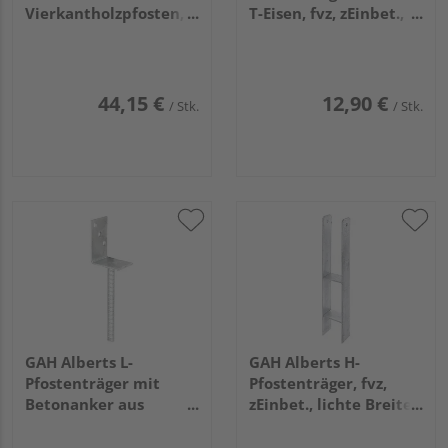
Vierkantholzpfosten,
T-Eisen, fvz, zEinbet.,
verstellbar, fvz,
BxH 71x200mm, L
91x91/900mm
Anker 200mm
44,15 €
12,90 €
/ Stk.
/ Stk.
GAH Alberts L-
GAH Alberts H-
Pfostenträger mit
Pfostenträger, fvz,
Betonanker aus
zEinbet., lichte Breite
Riffelstahl,
91mm, Gesamthöhe
feuerverzinkt, Breite
600mm, Stärke 6mm