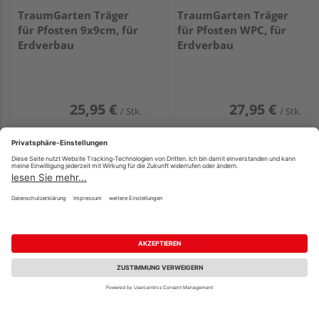
TraumGarten Träger
TraumGarten Träger
für Pfosten 9x9cm, für
für Pfosten WPC, für
Erdverbau
Erdverbau
25,95 €
27,95 €
/ Stk.
/ Stk.
TraumGarten Träger
GAH Alberts U-
WEAVE für Pfosten,
Pfostenträger,