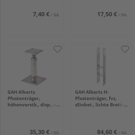
80mm
7,40 €
17,50 €
/ Stk.
/ Stk.
GAH Alberts
GAH Alberts H-
Pfostenträger,
Pfostenträger, fvz,
höhenverstb., disp., z.
zEinbet., lichte Breite
Aufschr., Höhe 150 -
121mm, Gesamthöhe
190mm
800mm, Stärke 8mm
35,30 €
84,60 €
/ Stk.
/ Stk.