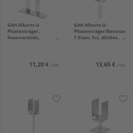
GAH Alberts U-
GAH Alberts U-
Pfostenträger,
Pfostenträger/Betonanker
feuerverzinkt,
T-Eisen, fvz, zEinbet.,
z.Aufschrauben, BxH
BxH 91x200mm, L
71x200mm
Anker 200mm
11,20 €
13,65 €
/ Stk.
/ Stk.