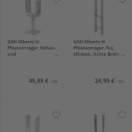
GAH Alberts U-
GAH Alberts H-
Pfostenträger, höhen-
Pfostenträger, fvz,
und
zEinbet., lichte Breite
breitenverstellbar,
101mm, Gesamthöhe
disp., z. Aufschrauben
600mm, Stärke 6mm
45,85 €
24,95 €
/ Stk.
/ Stk.