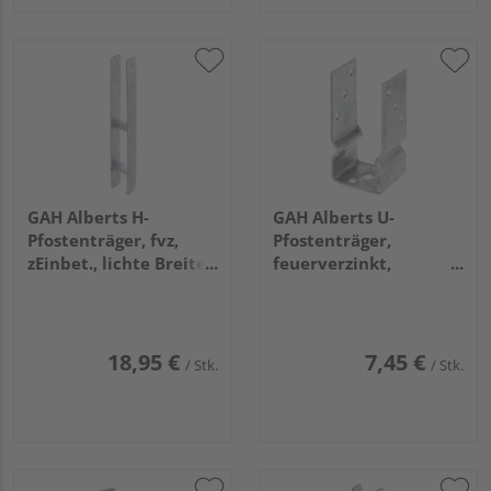
GAH Alberts H-
GAH Alberts U-
Pfostenträger, fvz,
Pfostenträger,
zEinbet., lichte Breite
feuerverzinkt,
71mm, Gesamthöhe
z.Aufschrauben, BxH
600mm, Stärke 5mm
71x150mm
18,95 €
7,45 €
/ Stk.
/ Stk.