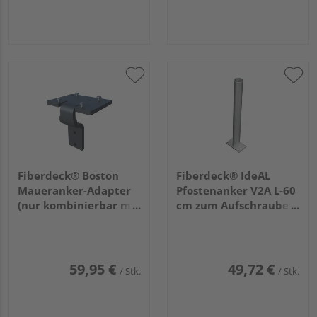
Fiberdeck® Boston
Fiberdeck® IdeAL
Maueranker-Adapter
Pfostenanker V2A L-60
(nur kombinierbar mit
cm zum Aufschrauben
Art.2881)
60 mm
135x180x176mm auf
Mauer/Randstein
59,95 €
49,72 €
/ Stk.
/ Stk.