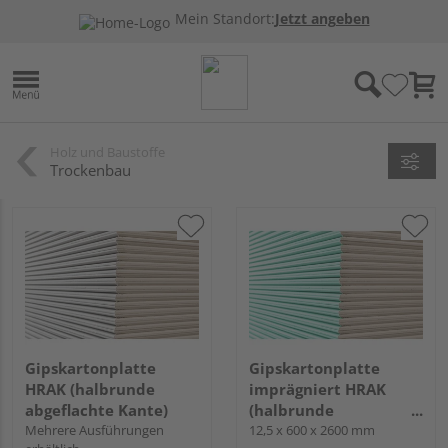
Mein Standort:
Jetzt angeben
Holz und Baustoffe
Trockenbau
Gipskartonplatte
Gipskartonplatte
HRAK (halbrunde
imprägniert HRAK
abgeflachte Kante)
(halbrunde
Mehrere Ausführungen
abgeflachte Kante)
12,5 x 600 x 2600 mm