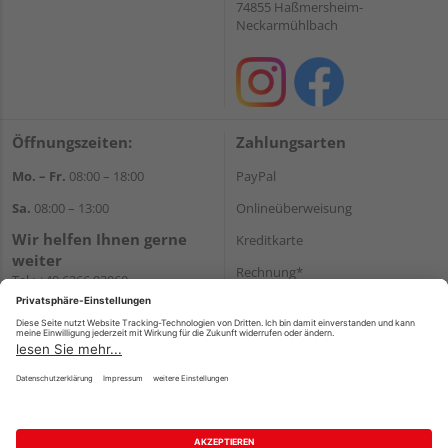
74855 Haßmersheim-
Neckarmühlbach
Öffnungszeiten:
Zahlungsarten
Mo. – Fr.
08:00 – 18:00
PayPal
Sa.
08:00 – 13:00
Onlineüberweisung
Wir helfen Ihnen gerne
Kreditkarte
weiter
Rechnung*
Tel.:
+49 6266 92060
E-Mail:
shop@holzcenter-shop.de
*Bonität vorausgesetzt
Versand
Versandkosten
Impressum
AGB
Widerruf
Datenschutz