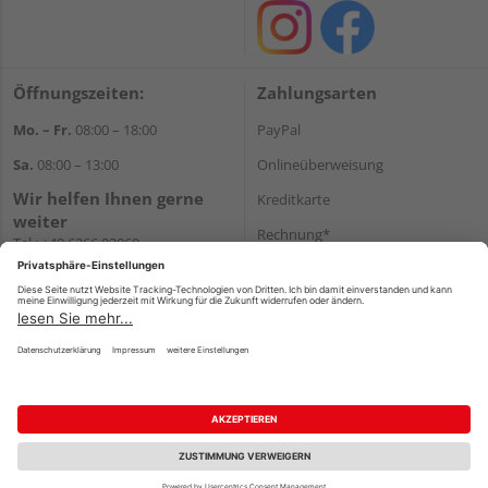
Öffnungszeiten:
Zahlungsarten
Mo. – Fr.
08:00 – 18:00
PayPal
Sa.
08:00 – 13:00
Onlineüberweisung
Wir helfen Ihnen gerne
Kreditkarte
weiter
Rechnung*
Tel.:
+49 6266 92060
E-Mail:
shop@holzcenter-shop.de
*Bonität vorausgesetzt
Versand
Versandkosten
Impressum
AGB
Widerruf
Datenschutz
Reservierungsbedingungen
Vertrag widerrufen
©
HolzLand GmbH