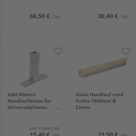
66,50 €
30,40 €
/ Stk.
/ Stk.
GAH Alberts
dieda Handlauf rund
Handlaufstütze für
Fichte 1500mm Ø
Universalpfosten,
52mm
feuerverzinkt, Breite
104mm, Tiefe 30mm
UVP
17,49 €
/ Stk.
15,40 €
23,50 €
/ Stk.
/ Stk.