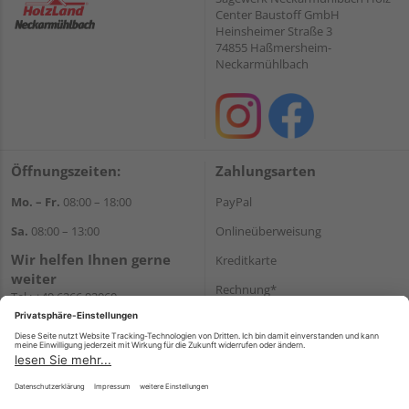
Center Baustoff GmbH
Heinsheimer Straße 3
74855 Haßmersheim-
Neckarmühlbach
Öffnungszeiten:
Zahlungsarten
Mo. – Fr.
08:00 – 18:00
PayPal
Sa.
08:00 – 13:00
Onlineüberweisung
Wir helfen Ihnen gerne
Kreditkarte
weiter
Rechnung*
Tel.:
+49 6266 92060
E-Mail:
shop@holzcenter-shop.de
*Bonität vorausgesetzt
Versand
Versandkosten