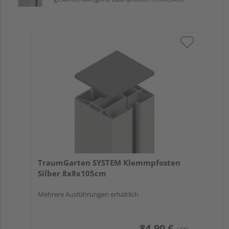
Tr
An
Meh
TraumGarten SYSTEM Klemmpfosten
Silber 8x8x105cm
Mehrere Ausführungen erhältlich
84,90 €