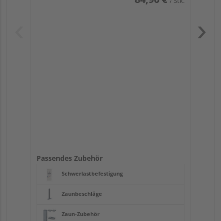
/ Stk.
Pas
Passendes Zubehör
Schwerlastbefestigung
Zaunbeschläge
Zaun-Zubehör