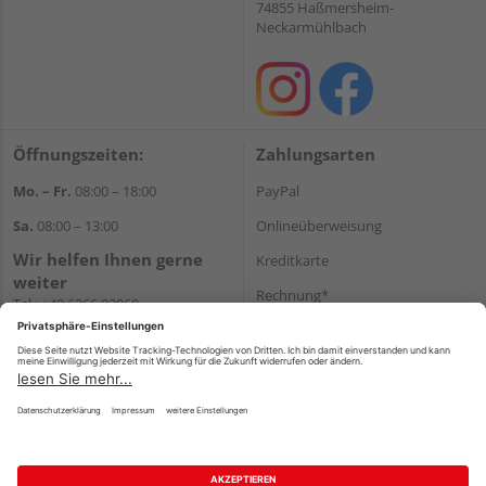
74855 Haßmersheim-
Neckarmühlbach
Öffnungszeiten:
Zahlungsarten
Mo. – Fr.
08:00 – 18:00
PayPal
Sa.
08:00 – 13:00
Onlineüberweisung
Wir helfen Ihnen gerne
Kreditkarte
weiter
Rechnung*
Tel.:
+49 6266 92060
E-Mail:
shop@holzcenter-shop.de
*Bonität vorausgesetzt
Versand
Versandkosten
Impressum
AGB
Widerruf
Datenschutz