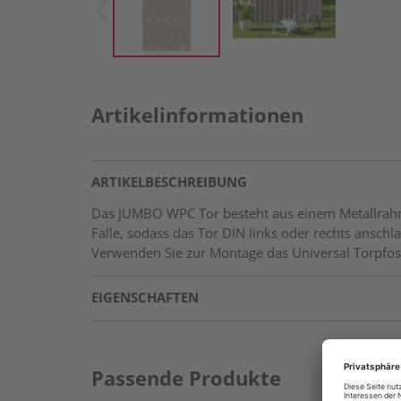
Artikelinformationen
ARTIKELBESCHREIBUNG
Das JUMBO WPC Tor besteht aus einem Metallrahmen
Falle, sodass das Tor DIN links oder rechts anschl
Verwenden Sie zur Montage das Universal Torpfosten
EIGENSCHAFTEN
Passende Produkte