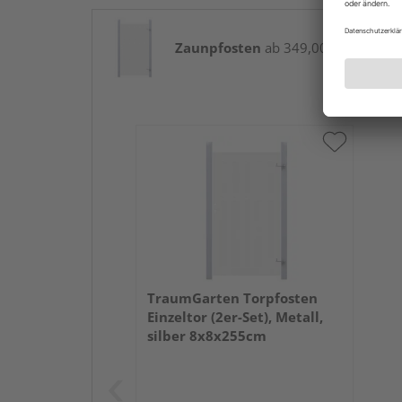
Zaunpfosten
ab 349,00 € / Paket(e)
TraumGarten Torpfosten
Einzeltor (2er-Set), Metall,
silber 8x8x255cm