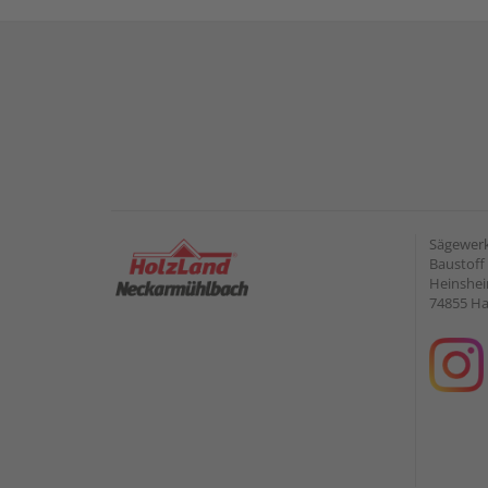
Sägewerk
Baustof
Heinshei
74855 H