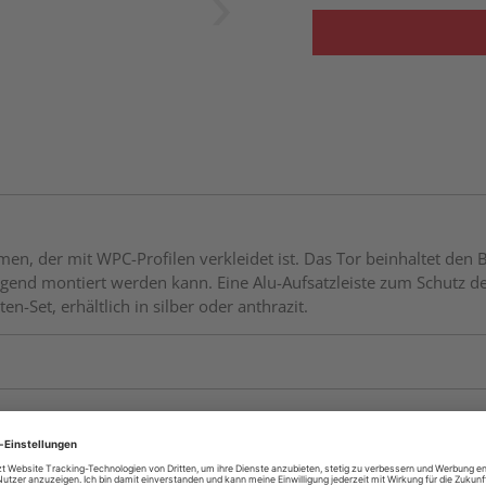
, der mit WPC-Profilen verkleidet ist. Das Tor beinhaltet den B
agend montiert werden kann. Eine Alu-Aufsatzleiste zum Schutz der 
-Set, erhältlich in silber oder anthrazit.