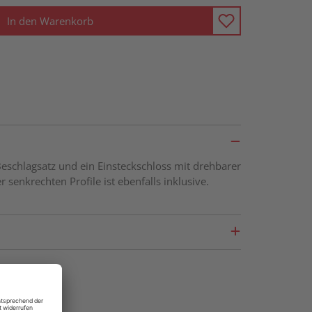
In den Warenkorb
eschlagsatz und ein Einsteckschloss mit drehbarer
senkrechten Profile ist ebenfalls inklusive.