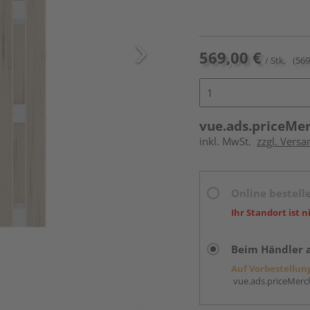
569,00 €
/ Stk.
(569
vue.ads.priceMe
inkl. MwSt.
zzgl. Versa
Online bestell
Ihr Standort ist n
Beim Händler 
Auf Vorbestellun
vue.ads.priceMerch