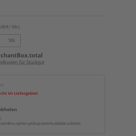
,00 € / Stk.)
Stk.
rchantBox.total
ndkosten für Stückgut
en
icht im Liefergebiet
abholen
g:
antBox.option.pickup.laterAvailable.subtext