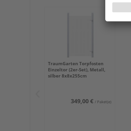
TraumGarten Torpfosten
Einzeltor (2er-Set), Metall,
silber 8x8x255cm
349,00 €
/ Paket(e)