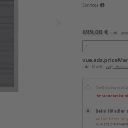
Services
699,00 €
/ Stk.
(699
vue.ads.priceMe
inkl. MwSt.
zzgl. Versa
Online bestell
Ihr Standort ist n
Beim Händler 
Auf Vorbestellun
vue.ads.priceMerch