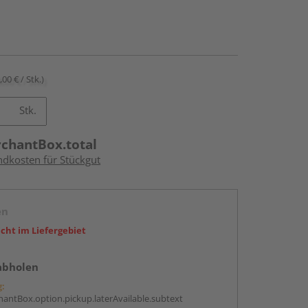
,00 € / Stk.)
Stk.
rchantBox.total
ndkosten für Stückgut
en
icht im Liefergebiet
abholen
g:
antBox.option.pickup.laterAvailable.subtext