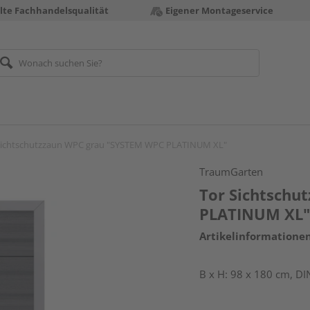
te Fachhandelsqualität
Eigener Montageservice
Sichtschutzzaun WPC grau "SYSTEM WPC PLATINUM XL"
TraumGarten
Tor Sichtschu
PLATINUM XL
Artikelinformatione
B x H: 98 x 180 cm, DIN