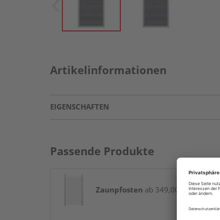
Artikelinformationen
EIGENSCHAFTEN
Passende Produkte
Zaunpfosten
ab 349,00 € / Paket(e)