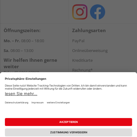
Öffnungszeiten:
Zahlungsarten
Mo. – Fr.
08:00 – 18:00
PayPal
Sa.
08:00 – 13:00
Onlineüberweisung
Wir helfen Ihnen gerne
Kreditkarte
weiter
Rechnung*
Tel.:
+49 6266 92060
E-Mail:
shop@holzcenter-shop.de
*Bonität vorausgesetzt
Versand
Versandkosten
Impressum
AGB
Widerruf
Datenschutz
Reservierungsbedingungen
Vertrag widerrufen