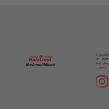
Sägewerk
Baustof
Heinshei
74855 H