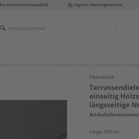
te Fachhandelsqualität
Eigener Montageservice
iele WPC massiv Ocean Grey einseitig Holzstruktur, einseitig glatt, längsse
Fiberdeck®
Terrassendiel
einseitig Holzs
längsseitige 
Artikelinformatione
Länge 400 cm