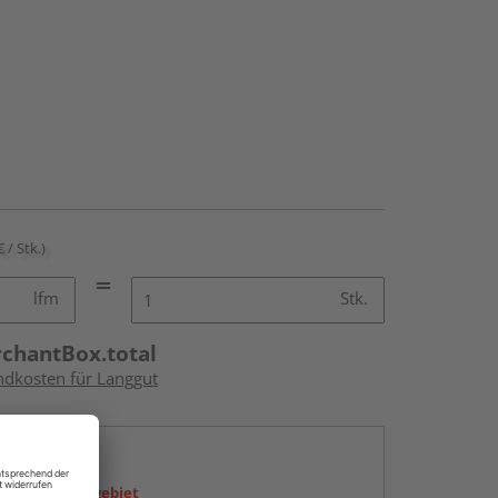
€ / Stk.)
lfm
Stk.
rchantBox.total
andkosten für Langgut
en
icht im Liefergebiet