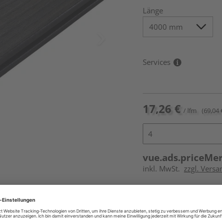
Länge
Services
17,26 €
/ lfm
(69,04 
vue.ads.priceMe
inkl. MwSt.
zzgl. Vers
Online bestell
Ihr Standort ist n