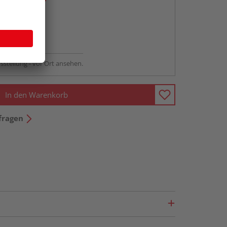
abholen
ng möglich
sstellung - vor Ort ansehen.
In den Warenkorb
fragen