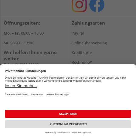
Öffnungszeiten:
Zahlungsarten
Mo. – Fr.
08:00 – 18:00
PayPal
Sa.
08:00 – 13:00
Onlineüberweisung
Wir helfen Ihnen gerne
Kreditkarte
weiter
Rechnung*
Tel.:
+49 6266 92060
E-Mail:
shop@holzcenter-shop.de
*Bonität vorausgesetzt
Versand
Versandkosten
Impressum
AGB
Widerruf
Datenschutz
Reservierungsbedingungen
Vertrag widerrufen
©
HolzLand GmbH