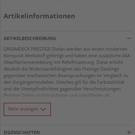
Artikelinformationen
ARTIKELBESCHREIBUNG
DREAMDECK PRESTIGE Dielen werden aus einem modernen
Komposit-Werkstoff gefertigt und haben eine zusätzliche ASA
Oberflächenveredelung mit Reliefmaserung. Diese erhöht
deutlich die Widerstandsfähigkeit des Prestige-Deckings
gegenüber mechanischen Beanspruchungen im Vergleich zu
den Vorgängermodellen. Gleiches gilt für die Farbstabilität
und die Unempfindlichkeit gegenüber Verschmutzungen.
Prestige Dielen sind kratzfester und rutschfester als
vergleichbare Materialien. Bitte beachten Sie: Bei Komposit-
Werkstoffen sind Farbunterschiede völlig typisch und können
Mehr anzeigen
produktions- und chargenbedingt schwanken.
EIGENSCHAFTEN