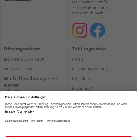
Heinsheimer Straße 3
74855 Haßmersheim-
Neckarmühlbach
Öffnungszeiten:
Zahlungsarten
Mo. – Fr.
08:00 – 18:00
PayPal
Sa.
08:00 – 13:00
Onlineüberweisung
Wir helfen Ihnen gerne
Kreditkarte
weiter
Rechnung*
Tel.:
+49 6266 92060
E-Mail:
shop@holzcenter-shop.de
*Bonität vorausgesetzt
Versand
Versandkosten
Impressum
AGB
Widerruf
Datenschutz