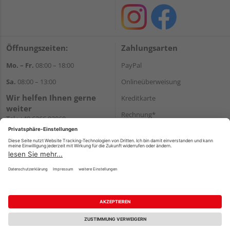
Öffnungszeiten:
Zahlungsarten
Mo. – Fr.
08:00 – 18:00
PayPal
Sa.
08:00 – 13:00
Onlineüberweisung
Wir helfen Ihnen gerne
Kreditkarte
weiter
Rechnung*
Tel.:
+49 6266 92060
E-Mail:
shop@holzcenter-shop.de
*Bonität vorausgesetzt
Versand
Versandkosten
Impressum
AGB
Widerruf
Datenschutz
Reservierungsbedingungen
Vertrag widerrufen