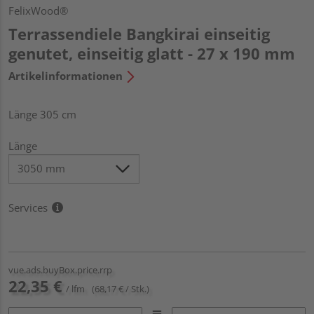
FelixWood®
Terrassendiele Bangkirai einseitig
genutet, einseitig glatt - 27 x 190 mm
Artikelinformationen
Länge 305 cm
Länge
Services
vue.ads.buyBox.price.rrp
22,35 €
/ lfm
(68,17 € / Stk.)