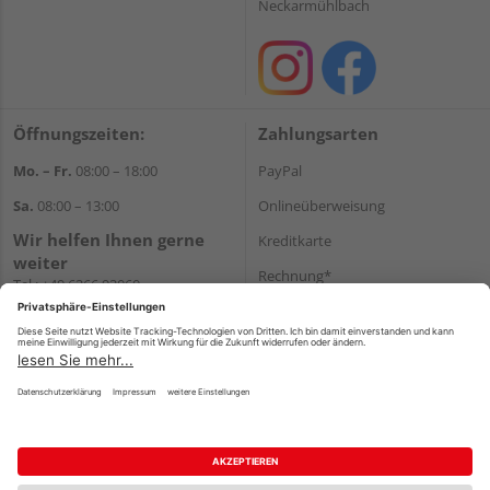
Neckarmühlbach
Öffnungszeiten:
Zahlungsarten
Mo. – Fr.
08:00 – 18:00
PayPal
Sa.
08:00 – 13:00
Onlineüberweisung
Wir helfen Ihnen gerne
Kreditkarte
weiter
Rechnung*
Tel.:
+49 6266 92060
E-Mail:
shop@holzcenter-shop.de
*Bonität vorausgesetzt
Versand
Versandkosten
Impressum
AGB
Widerruf
Datenschutz
Reservierungsbedingungen
Vertrag widerrufen