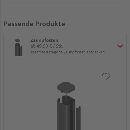
Passende Produkte
Zaunpfosten
ab 49,90 € / Stk.
gesamte Kategorie Zaunpfosten entdecken
Tr
an
19
Meh