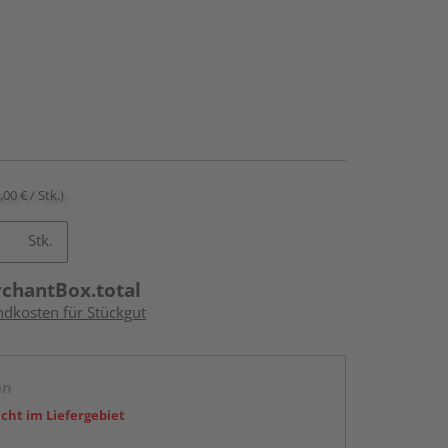
,00 € / Stk.)
Stk.
rchantBox.total
ndkosten für Stückgut
en
icht im Liefergebiet