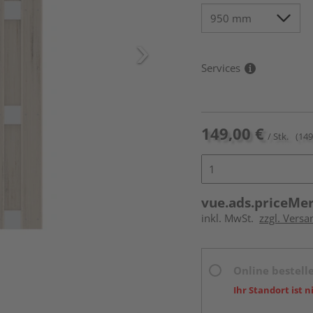
Services
149,00 €
/ Stk.
(149
vue.ads.priceMe
inkl. MwSt.
zzgl. Versa
Online bestell
Ihr Standort ist n