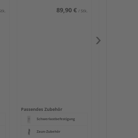
89,90 €
Stk.
/ Stk.
Passendes Zube
Schwerlast
Zaunbesch
Beschläge
Passendes Zubehör
Schwerlastbefestigung
Zaun-Zubehör