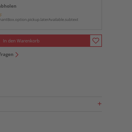
abholen
g:
antBox.option.pickup.laterAvailable.subtext
In den Warenkorb
fragen