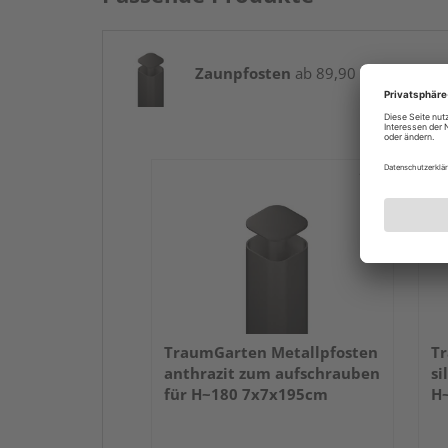
Zaunpfosten
ab 89,90 € / Stk.
TraumGarten Metallpfosten
Tr
anthrazit zum aufschrauben
si
für H~180 7x7x195cm
H