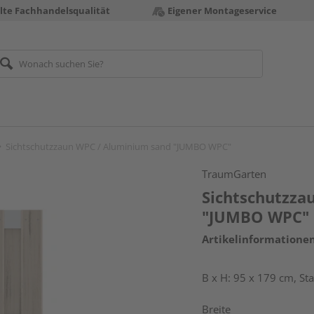
te Fachhandelsqualität
Eigener Montageservice
Sichtschutzzaun WPC / Aluminium sand "JUMBO WPC"
TraumGarten
Sichtschutzza
"JUMBO WPC"
Artikelinformatione
B x H: 95 x 179 cm, S
Breite