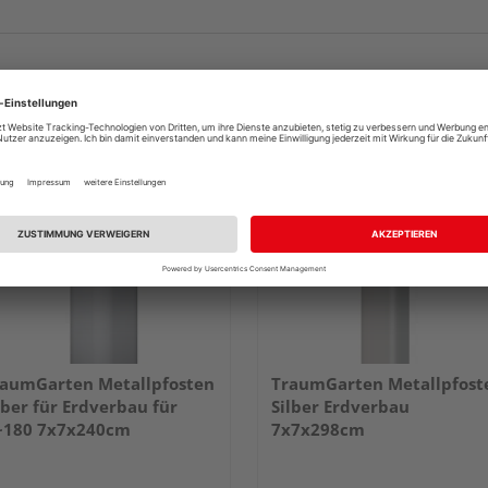
aumGarten Metallpfosten
TraumGarten Metallpfost
lber für Erdverbau für
Silber Erdverbau
~180 7x7x240cm
7x7x298cm