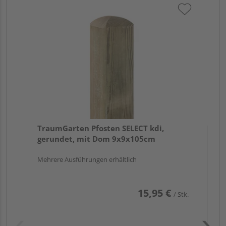
Tr
zu
7x
TraumGarten Pfosten SELECT kdi,
gerundet, mit Dom 9x9x105cm
Mehrere Ausführungen erhältlich
15,95 €
/ Stk.