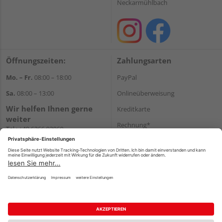
Neckarmühlbach
Öffnungszeiten:
Zahlungsarten
Mo. – Fr.
08:00 – 18:00
PayPal
Sa.
08:00 – 13:00
Onlineüberweisung
Wir helfen Ihnen gerne
Kreditkarte
weiter
Rechnung*
Tel.:
+49 6266 92060
E-Mail:
shop@holzcenter-shop.de
*Bonität vorausgesetzt
Versand
Versandkosten
Impressum
AGB
Widerruf
Datenschutz
Reservierungsbedingungen
Vertrag widerrufen