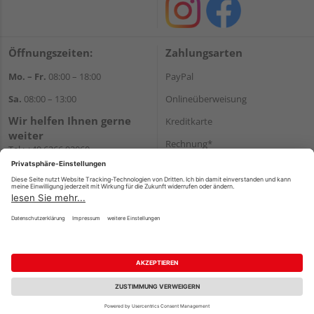
Öffnungszeiten:
Zahlungsarten
Mo. – Fr.
08:00 – 18:00
PayPal
Sa.
08:00 – 13:00
Onlineüberweisung
Wir helfen Ihnen gerne
Kreditkarte
weiter
Rechnung*
Tel.:
+49 6266 92060
E-Mail:
shop@holzcenter-shop.de
*Bonität vorausgesetzt
Versand
Versandkosten
Impressum
AGB
Widerruf
Datenschutz
Reservierungsbedingungen
Vertrag widerrufen
©
HolzLand GmbH