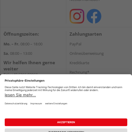
Öffnungszeiten:
Zahlungsarten
Mo. – Fr.
08:00 – 18:00
PayPal
Sa.
08:00 – 13:00
Onlineüberweisung
Wir helfen Ihnen gerne
Kreditkarte
weiter
Rechnung*
Tel.:
+49 6266 92060
E-Mail:
shop@holzcenter-shop.de
*Bonität vorausgesetzt
Versand
Versandkosten
Impressum
AGB
Widerruf
Datenschutz
Reservierungsbedingungen
Vertrag widerrufen